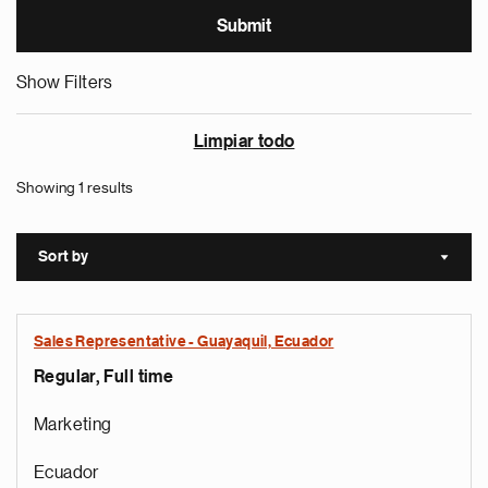
Show Filters
Limpiar todo
Showing 1 results
Sort by
Sort a
Sales Representative - Guayaquil, Ecuador
Regular, Full time
Marketing
Ecuador