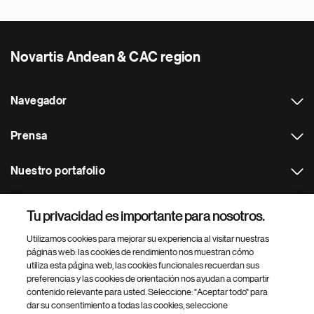
Novartis Andean & CAC region
Navegador
Prensa
Nuestro portafolio
Otras webs
Tu privacidad es importante para nosotros.
Utilizamos cookies para mejorar su experiencia al visitar nuestras
Footer Site Search
páginas web: las cookies de rendimiento nos muestran cómo
utiliza esta página web, las cookies funcionales recuerdan sus
preferencias y las cookies de orientación nos ayudan a compartir
contenido relevante para usted. Seleccione: "Aceptar todo" para
dar su consentimiento a todas las cookies, seleccione