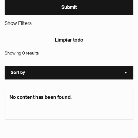
Show Filters
Limpiar todo
Showing 0 results
Sort by
Sort a
No content has been found.