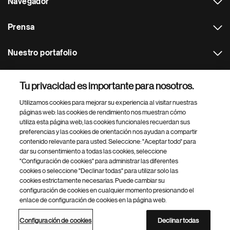
Navegador
Prensa
Nuestro portafolio
Otras webs
Tu privacidad es importante para nosotros.
Utilizamos cookies para mejorar su experiencia al visitar nuestras
Footer Site Search
páginas web: las cookies de rendimiento nos muestran cómo
utiliza esta página web, las cookies funcionales recuerdan sus
preferencias y las cookies de orientación nos ayudan a compartir
contenido relevante para usted. Seleccione: "Aceptar todo" para
dar su consentimiento a todas las cookies, seleccione
"Configuración de cookies" para administrar las diferentes
cookies o seleccione "Declinar todas" para utilizar solo las
cookies estrictamente necesarias. Puede cambiar su
Parte
© 2026 Novartis AG
configuración de cookies en cualquier momento presionando el
inferior
enlace de configuración de cookies en la página web.
Política de privacidad
Términos de uso
Accesibilidad
del
Configuración de cookies
Mapa del sitio
pie
Configuración de cookies
Declinar todas
de