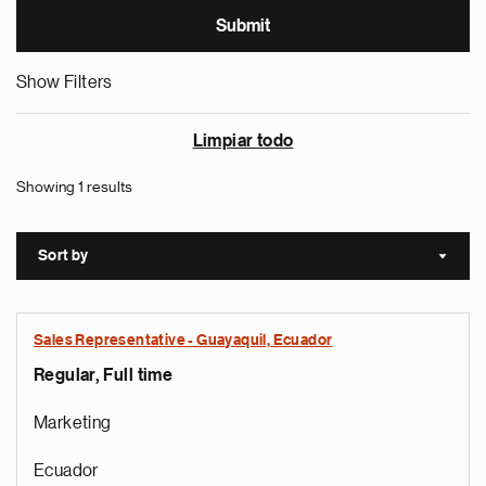
Show Filters
Limpiar todo
Showing 1 results
Sort by
Sort a
Sales Representative - Guayaquil, Ecuador
Regular, Full time
Marketing
Ecuador