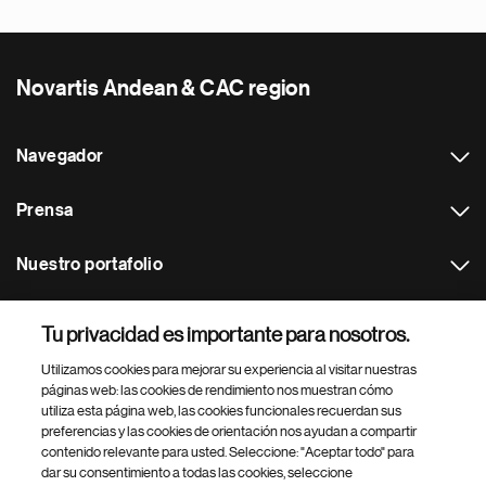
Novartis Andean & CAC region
Navegador
Prensa
Nuestro portafolio
Otras webs
Tu privacidad es importante para nosotros.
Utilizamos cookies para mejorar su experiencia al visitar nuestras
Footer Site Search
páginas web: las cookies de rendimiento nos muestran cómo
utiliza esta página web, las cookies funcionales recuerdan sus
preferencias y las cookies de orientación nos ayudan a compartir
contenido relevante para usted. Seleccione: "Aceptar todo" para
dar su consentimiento a todas las cookies, seleccione