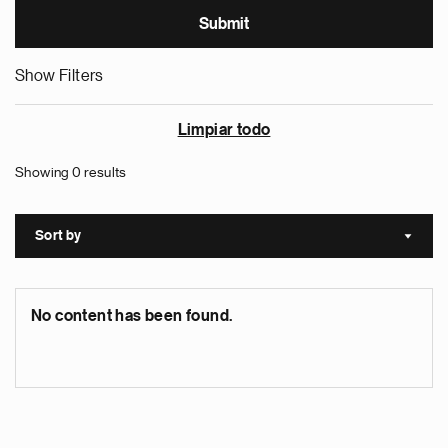
Show Filters
Limpiar todo
Showing 0 results
Sort by
Sort a
No content has been found.