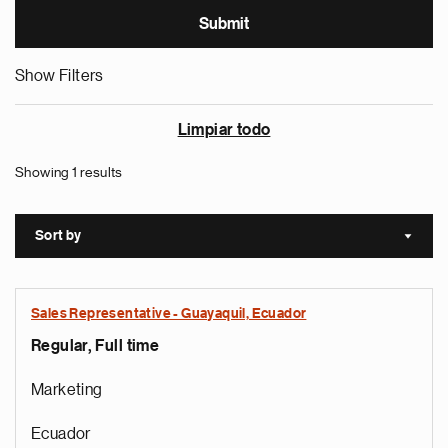
Show Filters
Limpiar todo
Showing 1 results
Sort by
Sort a
Sales Representative - Guayaquil, Ecuador
Regular, Full time
Marketing
Ecuador