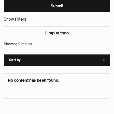
Show Filters
Limpiar todo
Showing 0 results
Sort by
Sort a
No content has been found.