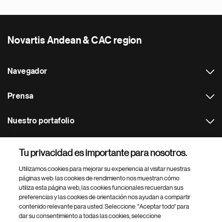
Novartis Andean & CAC region
Navegador
Prensa
Nuestro portafolio
Otras webs
Tu privacidad es importante para nosotros.
Utilizamos cookies para mejorar su experiencia al visitar nuestras
Footer Site Search
páginas web: las cookies de rendimiento nos muestran cómo
utiliza esta página web, las cookies funcionales recuerdan sus
preferencias y las cookies de orientación nos ayudan a compartir
contenido relevante para usted. Seleccione: "Aceptar todo" para
dar su consentimiento a todas las cookies, seleccione