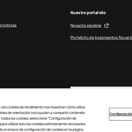
Nuestro portafolio
e noticias
Novartis pipeline
Portafolio de tratamientos Novart
Footer Site Search
b: las cookies de rendimiento nos muestran cómo utiliza
okies de orientación nos ayudan a compartir contenido
Configuració
 todas las cookies, seleccione "Configuración de
para utilizar solo las cookies estrictamente necesarias.
Configuración de cookies
Mapa del sitio
 el enlace de configuración de cookies en la página