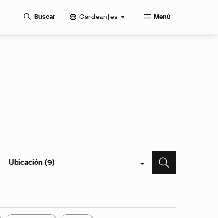
Candean | es
Buscar
Menú
Ubicación (9)