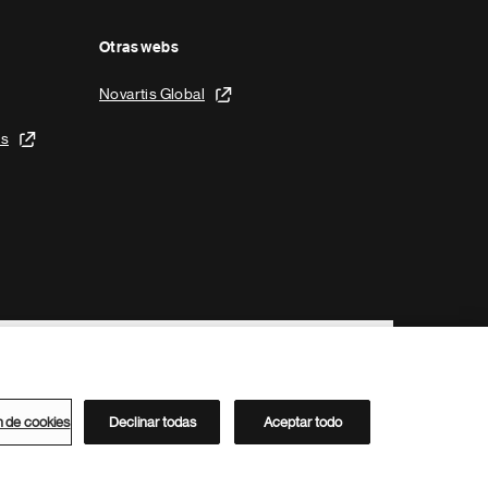
Otras webs
Novartis Global
is
n de cookies
Declinar todas
Aceptar todo
Directorio de Novartis
Este sitio está dirigido al público del clúster ACC