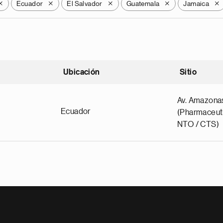
Ecuador
El Salvador
Guatemala
Jamaica
X
X
X
X
X
Ubicación
Sitio
scendente
Av. Amazona
Ecuador
(Pharmaceuti
NTO / CTS)