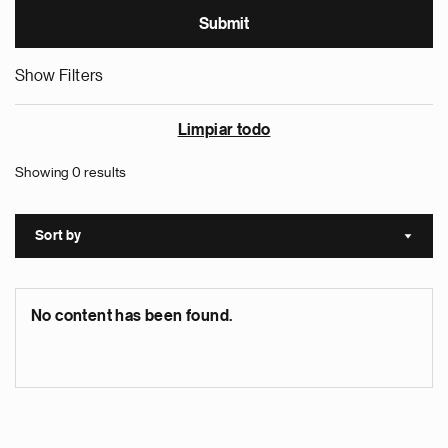
Show Filters
Limpiar todo
Showing 0 results
Sort by
Sort a
No content has been found.