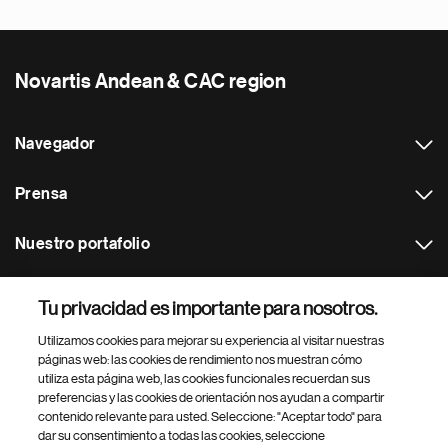
Novartis Andean & CAC region
Navegador
Prensa
Nuestro portafolio
Otras webs
Tu privacidad es importante para nosotros.
Utilizamos cookies para mejorar su experiencia al visitar nuestras
Footer Site Search
páginas web: las cookies de rendimiento nos muestran cómo
utiliza esta página web, las cookies funcionales recuerdan sus
preferencias y las cookies de orientación nos ayudan a compartir
contenido relevante para usted. Seleccione: "Aceptar todo" para
dar su consentimiento a todas las cookies, seleccione