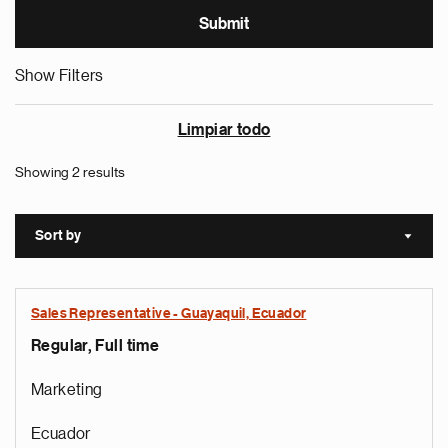
Show Filters
Limpiar todo
Showing 2 results
Sort by
Sort a
Sales Representative - Guayaquil, Ecuador
Regular, Full time
Marketing
Ecuador