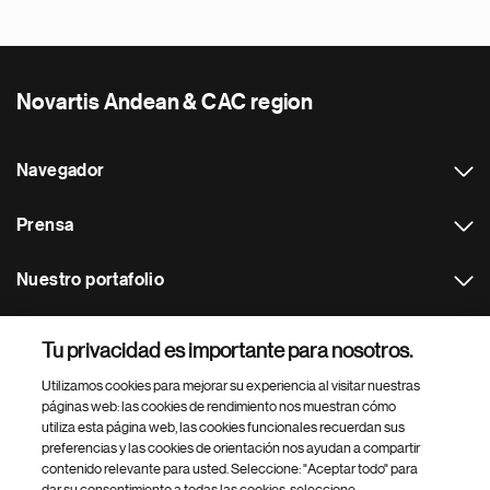
Novartis Andean & CAC region
Navegador
Prensa
Nuestro portafolio
Otras webs
Tu privacidad es importante para nosotros.
Utilizamos cookies para mejorar su experiencia al visitar nuestras
Footer Site Search
páginas web: las cookies de rendimiento nos muestran cómo
utiliza esta página web, las cookies funcionales recuerdan sus
preferencias y las cookies de orientación nos ayudan a compartir
contenido relevante para usted. Seleccione: "Aceptar todo" para
dar su consentimiento a todas las cookies, seleccione