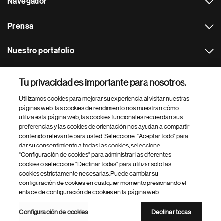
Navegador
Prensa
Nuestro portafolio
Otras webs
Tu privacidad es importante para nosotros.
Utilizamos cookies para mejorar su experiencia al visitar nuestras
Footer Site Search
páginas web: las cookies de rendimiento nos muestran cómo
utiliza esta página web, las cookies funcionales recuerdan sus
preferencias y las cookies de orientación nos ayudan a compartir
contenido relevante para usted. Seleccione: "Aceptar todo" para
dar su consentimiento a todas las cookies, seleccione
"Configuración de cookies" para administrar las diferentes
cookies o seleccione "Declinar todas" para utilizar solo las
cookies estrictamente necesarias. Puede cambiar su
Parte
© 2026 Novartis AG
configuración de cookies en cualquier momento presionando el
inferior
enlace de configuración de cookies en la página web.
Política de privacidad
Términos de uso
Accesibilidad
del
Configuración de cookies
Mapa del sitio
pie
Configuración de cookies
Declinar todas
de