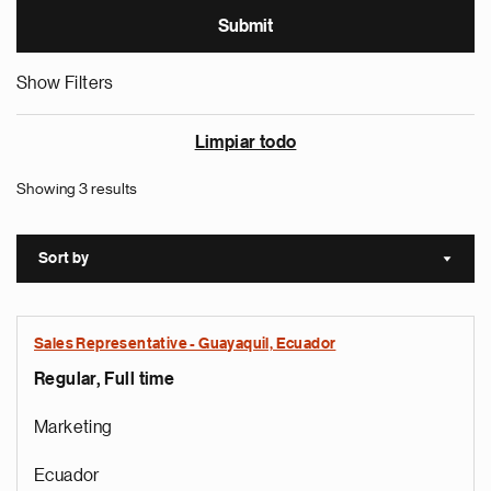
Show Filters
Limpiar todo
Showing 3 results
Sort by
Sort a
Sales Representative - Guayaquil, Ecuador
Regular, Full time
Marketing
Ecuador