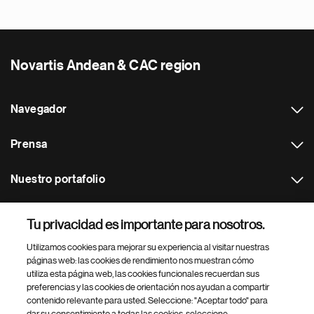
Novartis Andean & CAC region
Navegador
Prensa
Nuestro portafolio
Otras webs
Tu privacidad es importante para nosotros.
Utilizamos cookies para mejorar su experiencia al visitar nuestras
Footer Site Search
páginas web: las cookies de rendimiento nos muestran cómo
utiliza esta página web, las cookies funcionales recuerdan sus
preferencias y las cookies de orientación nos ayudan a compartir
contenido relevante para usted. Seleccione: "Aceptar todo" para
dar su consentimiento a todas las cookies, seleccione