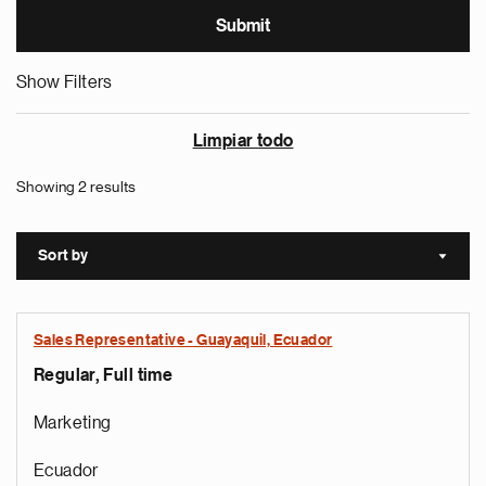
Show Filters
Limpiar todo
Showing 2 results
Sort by
Sort a
Sales Representative - Guayaquil, Ecuador
Regular, Full time
Marketing
Ecuador