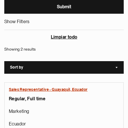
Show Filters
Limpiar todo
Showing 2 results
Sort by
Sort a
Sales Representative - Guayaquil, Ecuador
Regular, Full time
Marketing
Ecuador