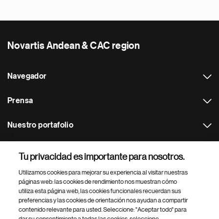
Novartis Andean & CAC region
Navegador
Prensa
Nuestro portafolio
Otras webs
Tu privacidad es importante para nosotros.
Utilizamos cookies para mejorar su experiencia al visitar nuestras
Footer Site Search
páginas web: las cookies de rendimiento nos muestran cómo
utiliza esta página web, las cookies funcionales recuerdan sus
preferencias y las cookies de orientación nos ayudan a compartir
contenido relevante para usted. Seleccione: "Aceptar todo" para
dar su consentimiento a todas las cookies, seleccione