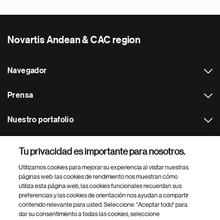
Novartis Andean & CAC region
Navegador
Prensa
Nuestro portafolio
Otras webs
Tu privacidad es importante para nosotros.
Utilizamos cookies para mejorar su experiencia al visitar nuestras
Footer Site Search
páginas web: las cookies de rendimiento nos muestran cómo
utiliza esta página web, las cookies funcionales recuerdan sus
preferencias y las cookies de orientación nos ayudan a compartir
contenido relevante para usted. Seleccione: "Aceptar todo" para
dar su consentimiento a todas las cookies, seleccione