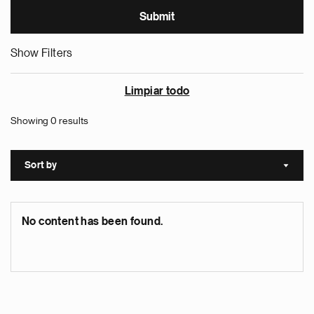
Show Filters
Limpiar todo
Showing 0 results
Sort by
Sort a
No content has been found.