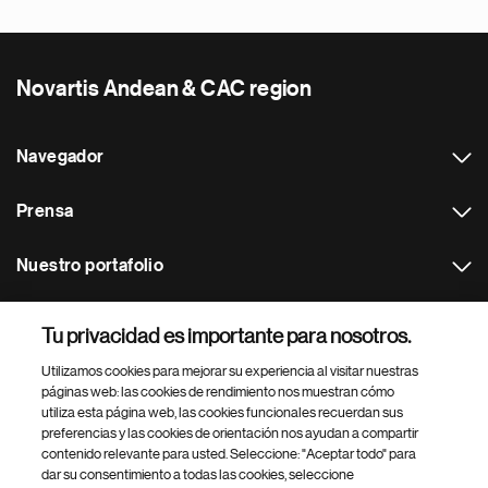
Novartis Andean & CAC region
Navegador
Prensa
Nuestro portafolio
Otras webs
Tu privacidad es importante para nosotros.
Utilizamos cookies para mejorar su experiencia al visitar nuestras
Footer Site Search
páginas web: las cookies de rendimiento nos muestran cómo
utiliza esta página web, las cookies funcionales recuerdan sus
preferencias y las cookies de orientación nos ayudan a compartir
contenido relevante para usted. Seleccione: "Aceptar todo" para
dar su consentimiento a todas las cookies, seleccione