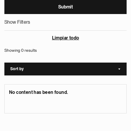
Show Filters
Limpiar todo
Showing 0 results
Sort by
Sort a
No content has been found.