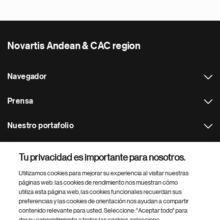
Novartis Andean & CAC region
Navegador
Prensa
Nuestro portafolio
Otras webs
Tu privacidad es importante para nosotros.
Utilizamos cookies para mejorar su experiencia al visitar nuestras
Footer Site Search
páginas web: las cookies de rendimiento nos muestran cómo
utiliza esta página web, las cookies funcionales recuerdan sus
preferencias y las cookies de orientación nos ayudan a compartir
contenido relevante para usted. Seleccione: "Aceptar todo" para
dar su consentimiento a todas las cookies, seleccione