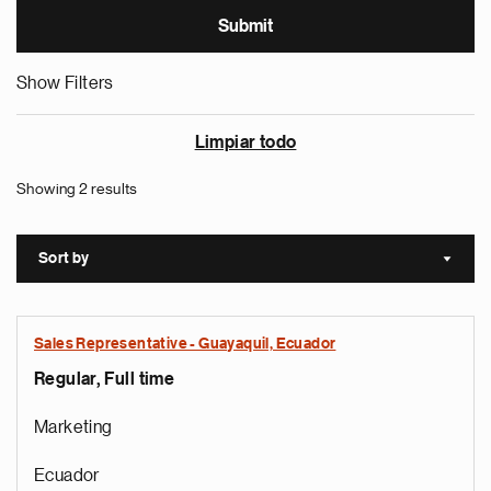
Show Filters
Limpiar todo
Showing 2 results
Sort by
Sort a
Sales Representative - Guayaquil, Ecuador
Regular, Full time
Marketing
Ecuador