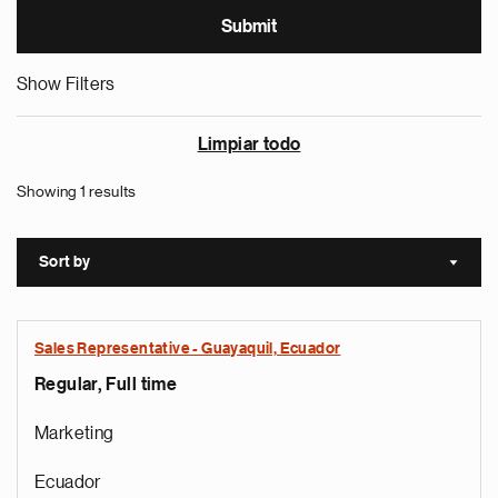
Show Filters
Limpiar todo
Showing 1 results
Sort by
Sort a
Sales Representative - Guayaquil, Ecuador
Regular, Full time
Marketing
Ecuador