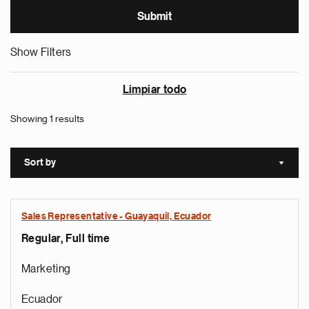
Show Filters
Limpiar todo
Showing 1 results
Sort by
Sort a
Sales Representative - Guayaquil, Ecuador
Regular, Full time
Marketing
Ecuador