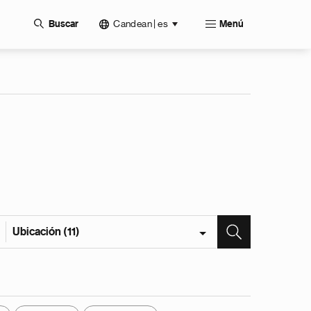
Candean | es
Buscar
Menú
Ubicación (11)