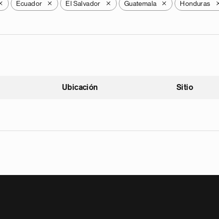
Ecuador
El Salvador
Guatemala
Honduras
X
X
X
X
Ubicación
Sitio
scendente