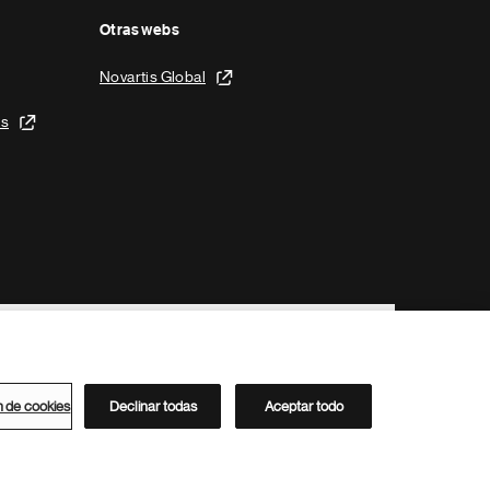
Otras webs
Novartis Global
is
n de cookies
Declinar todas
Aceptar todo
Directorio de Novartis
Este sitio está dirigido al público del clúster ACC