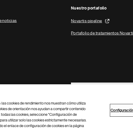
Nuestro portafolio
e noticias
Novartis pipeline
Portafolio de tratamientos Novart
Footer Site Search
b: las cookies de rendimiento nos muestran cómo utiliza
okies de orientación nos ayudan a compartir contenido
Configuració
 todas las cookies, seleccione "Configuración de
para utilizar solo las cookies estrictamente necesarias.
Configuración de cookies
Mapa del sitio
 el enlace de configuración de cookies en la página