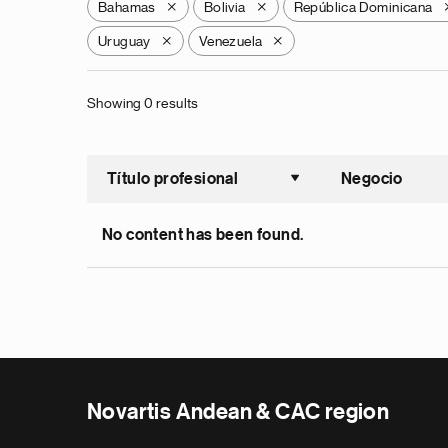
Bahamas
Bolivia
República Dominicana
X
X
Uruguay
Venezuela
X
X
Showing 0 results
Título profesional
Negocio
Ordenar a
No content has been found.
Novartis Andean & CAC region