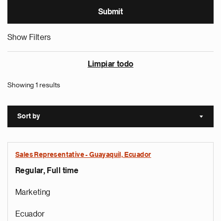
Show Filters
Limpiar todo
Showing 1 results
Sort by
Sort a
Sales Representative - Guayaquil, Ecuador
Regular, Full time
Marketing
Ecuador