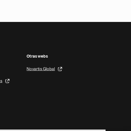
Otras webs
Novartis Global
is