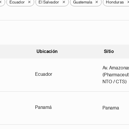
Ecuador
El Salvador
Guatemala
Honduras
X
X
X
X
Ubicación
Sitio
scendente
Av. Amazona
Ecuador
(Pharmaceuti
NTO / CTS)
Panamá
Panama