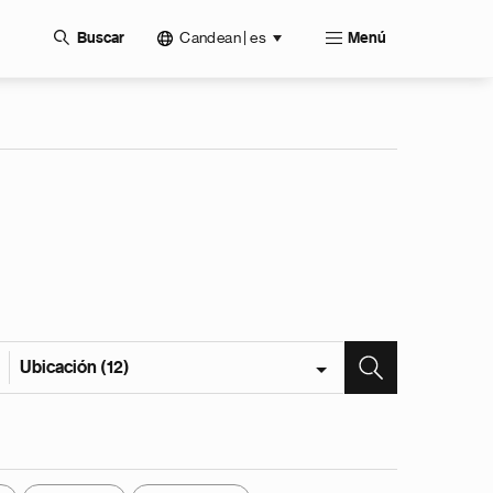
Candean | es
Buscar
Menú
Ubicación (12)