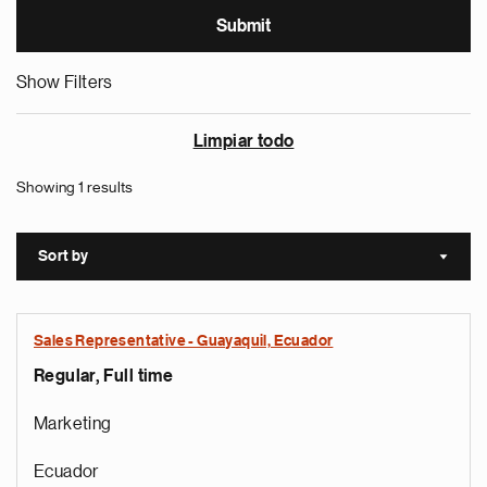
Show Filters
Limpiar todo
Showing 1 results
Sort by
Sort a
Sales Representative - Guayaquil, Ecuador
Regular, Full time
Marketing
Ecuador