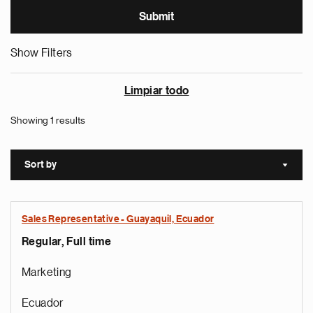
Show Filters
Limpiar todo
Showing 1 results
Sort by
Sort a
Sales Representative - Guayaquil, Ecuador
Regular, Full time
Marketing
Ecuador