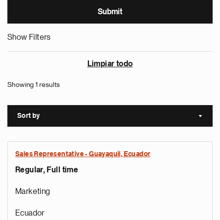
Show Filters
Limpiar todo
Showing 1 results
Sort by
Sort a
Sales Representative - Guayaquil, Ecuador
Regular, Full time
Marketing
Ecuador