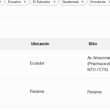
Ecuador
El Salvador
Guatemala
Honduras
X
X
X
X
Ubicación
Sitio
scendente
Av. Amazona
Ecuador
(Pharmaceuti
NTO / CTS)
Panamá
Panama