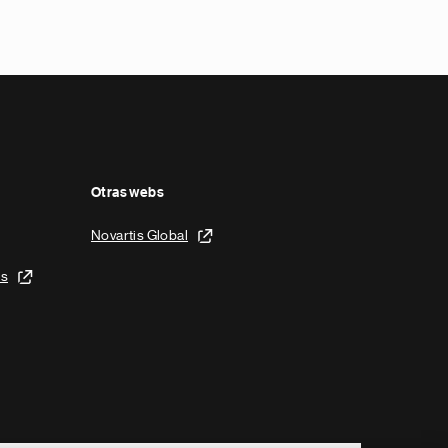
Otras webs
Novartis Global
is