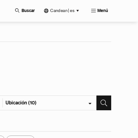
Candean | es
Buscar
Menú
Ubicación (10)