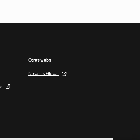
Otras webs
Novartis Global
is