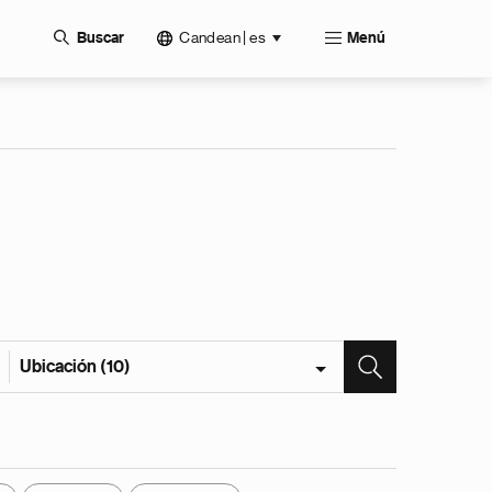
Candean | es
Buscar
Menú
Ubicación (10)