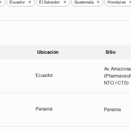
Ecuador
El Salvador
Guatemala
Honduras
X
X
X
X
Ubicación
Sitio
scendente
Av. Amazona
Ecuador
(Pharmaceuti
NTO / CTS)
Panamá
Panama