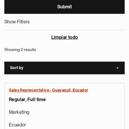
Show Filters
Limpiar todo
Showing 2 results
Sort by
Sort a
Sales Representative - Guayaquil, Ecuador
Regular, Full time
Marketing
Ecuador