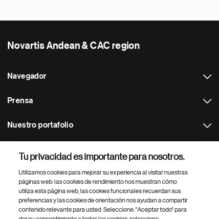
Novartis Andean & CAC region
Navegador
Prensa
Nuestro portafolio
Otras webs
Tu privacidad es importante para nosotros.
Utilizamos cookies para mejorar su experiencia al visitar nuestras
Footer Site Search
páginas web: las cookies de rendimiento nos muestran cómo
utiliza esta página web, las cookies funcionales recuerdan sus
preferencias y las cookies de orientación nos ayudan a compartir
contenido relevante para usted. Seleccione: "Aceptar todo" para
dar su consentimiento a todas las cookies, seleccione