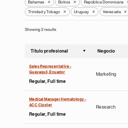
Bahamas
Bolivia
República Dominicana
X
X
Trinidad y Tobago
Uruguay
Venezuela
X
X
X
Showing 2 results
Título profesional
Negocio
Ordenar a
Sales Representative -
Guayaquil, Ecuador
Marketing
Regular, Full time
Medical Manager Hematology -
ACC Cluster
Research
Regular, Full time