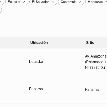
Ecuador
El Salvador
Guatemala
Honduras
X
X
X
X
Ubicación
Sitio
scendente
Av. Amazona
Ecuador
(Pharmaceuti
NTO / CTS)
Panamá
Panama