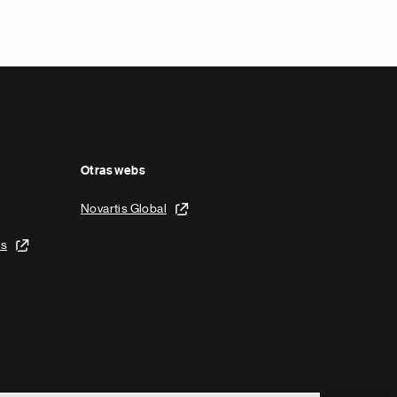
Otras webs
Novartis Global
is