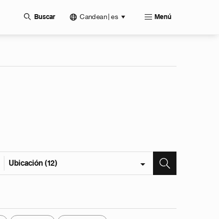
Candean | es
Buscar
Menú
Ubicación (12)