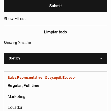
Show Filters
Limpiar todo
Showing 2 results
Sort by
Sort a
Sales Representative - Guayaquil, Ecuador
Regular, Full time
Marketing
Ecuador