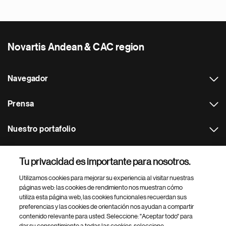
Novartis Andean & CAC region
Navegador
Prensa
Nuestro portafolio
Otras webs
Tu privacidad es importante para nosotros.
Utilizamos cookies para mejorar su experiencia al visitar nuestras
Footer Site Search
páginas web: las cookies de rendimiento nos muestran cómo
utiliza esta página web, las cookies funcionales recuerdan sus
preferencias y las cookies de orientación nos ayudan a compartir
contenido relevante para usted. Seleccione: "Aceptar todo" para
dar su consentimiento a todas las cookies, seleccione