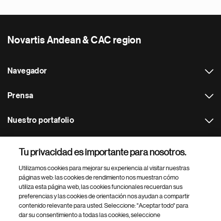
Novartis Andean & CAC region
Navegador
Prensa
Nuestro portafolio
Otras webs
Tu privacidad es importante para nosotros.
Utilizamos cookies para mejorar su experiencia al visitar nuestras
Footer Site Search
páginas web: las cookies de rendimiento nos muestran cómo
utiliza esta página web, las cookies funcionales recuerdan sus
preferencias y las cookies de orientación nos ayudan a compartir
contenido relevante para usted. Seleccione: "Aceptar todo" para
dar su consentimiento a todas las cookies, seleccione