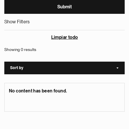
Show Filters
Limpiar todo
Showing 0 results
Sort by
Sort a
No content has been found.