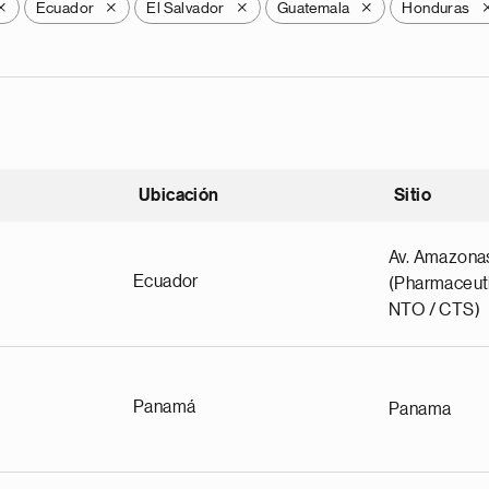
Ecuador
El Salvador
Guatemala
Honduras
X
X
X
X
Ubicación
Sitio
scendente
Av. Amazona
Ecuador
(Pharmaceuti
NTO / CTS)
Panamá
Panama