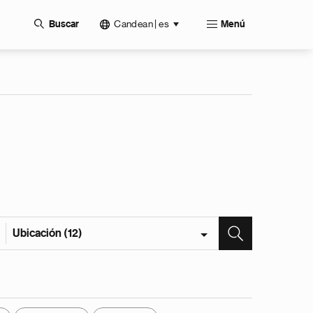
Candean | es
Buscar
Menú
Ubicación (12)