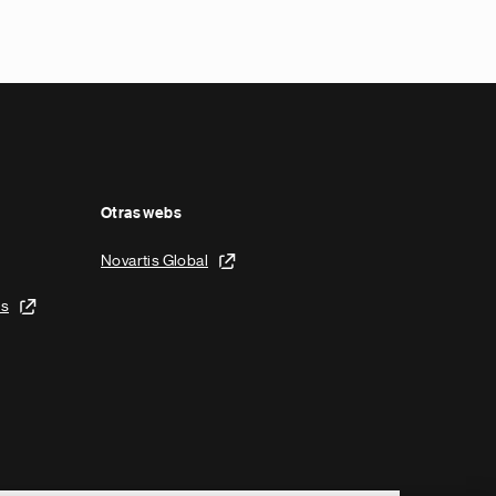
Otras webs
Novartis Global
is