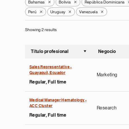
Bahamas
Bolivia
República Dominicana
X
X
Perú
Uruguay
Venezuela
X
X
X
Showing 2 results
Título profesional
Negocio
Ordenar a
Sales Representative -
Guayaquil, Ecuador
Marketing
Regular, Full time
Medical Manager Hematology -
ACC Cluster
Research
Regular, Full time