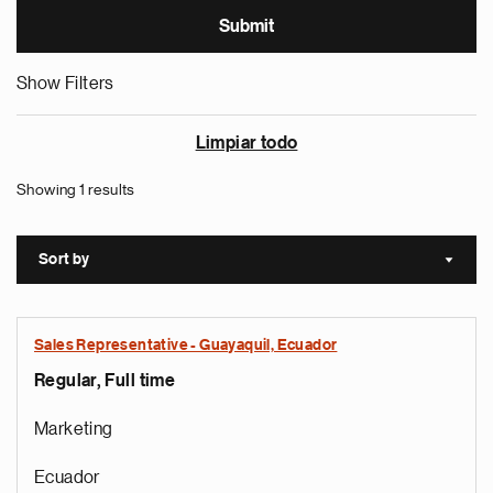
Show Filters
Limpiar todo
Showing 1 results
Sort by
Sort a
Sales Representative - Guayaquil, Ecuador
Regular, Full time
Marketing
Ecuador