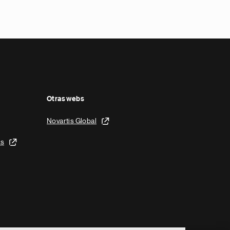
Otras webs
Novartis Global
is