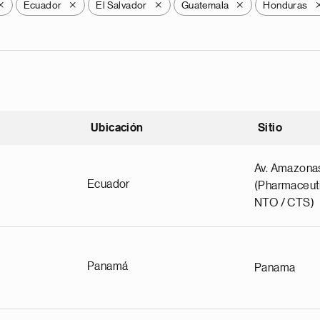
Ecuador
El Salvador
Guatemala
Honduras
X
X
X
X
Ubicación
Sitio
scendente
Av. Amazona
Ecuador
(Pharmaceuti
NTO / CTS)
Panamá
Panama