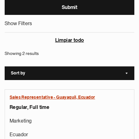
Show Filters
Limpiar todo
Showing 2 results
Sort by
Sort a
Sales Representative - Guayaquil, Ecuador
Regular, Full time
Marketing
Ecuador