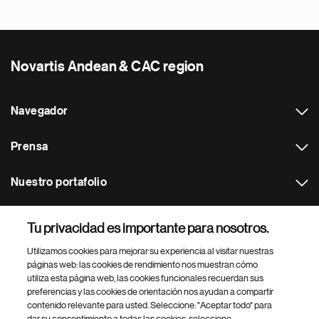
Novartis Andean & CAC region
Navegador
Prensa
Nuestro portafolio
Otras webs
Tu privacidad es importante para nosotros.
Utilizamos cookies para mejorar su experiencia al visitar nuestras
Footer Site Search
páginas web: las cookies de rendimiento nos muestran cómo
utiliza esta página web, las cookies funcionales recuerdan sus
preferencias y las cookies de orientación nos ayudan a compartir
contenido relevante para usted. Seleccione: "Aceptar todo" para
dar su consentimiento a todas las cookies, seleccione