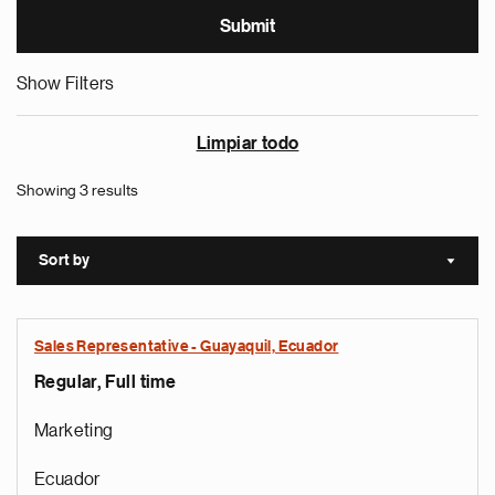
Show Filters
Limpiar todo
Showing 3 results
Sort by
Sort a
Sales Representative - Guayaquil, Ecuador
Regular, Full time
Marketing
Ecuador