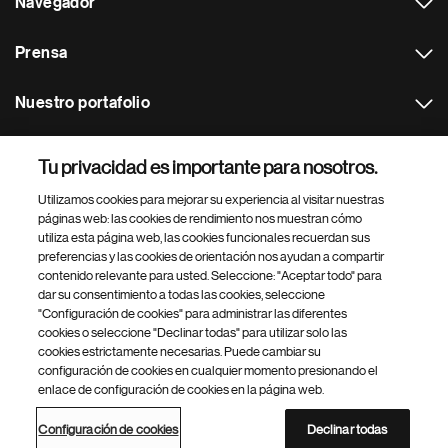
Navegador
Prensa
Nuestro portafolio
Otras webs
Tu privacidad es importante para nosotros.
Utilizamos cookies para mejorar su experiencia al visitar nuestras
Footer Site Search
páginas web: las cookies de rendimiento nos muestran cómo
utiliza esta página web, las cookies funcionales recuerdan sus
preferencias y las cookies de orientación nos ayudan a compartir
contenido relevante para usted. Seleccione: "Aceptar todo" para
dar su consentimiento a todas las cookies, seleccione
"Configuración de cookies" para administrar las diferentes
cookies o seleccione "Declinar todas" para utilizar solo las
cookies estrictamente necesarias. Puede cambiar su
Parte
© 2026 Novartis AG
configuración de cookies en cualquier momento presionando el
inferior
enlace de configuración de cookies en la página web.
Política de privacidad
Términos de uso
Accesibilidad
del
Configuración de cookies
Mapa del sitio
pie
Configuración de cookies
Declinar todas
de