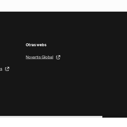
Otras webs
Novartis Global
is