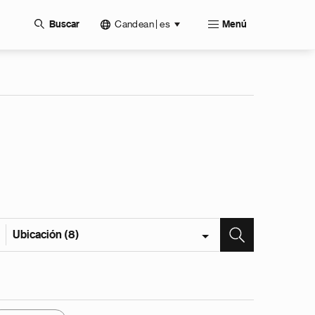
Candean | es
Buscar
Menú
Ubicación (8)