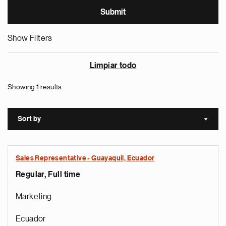
Show Filters
Limpiar todo
Showing 1 results
Sort by
Sort a
Sales Representative - Guayaquil, Ecuador
Regular, Full time
Marketing
Ecuador