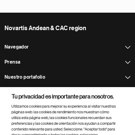
Novartis Andean & CAC region
Navegador
Prensa
Nuestro portafolio
Otras webs
Tu privacidad es importante para nosotros.
Utilizamos cookies para mejorar su experiencia al visitar nuestras
Footer Site Search
páginas web: las cookies de rendimiento nos muestran cómo
utiliza esta página web, las cookies funcionales recuerdan sus
preferencias y las cookies de orientación nos ayudan a compartir
contenido relevante para usted. Seleccione: "Aceptar todo" para
dar su consentimiento a todas las cookies, seleccione