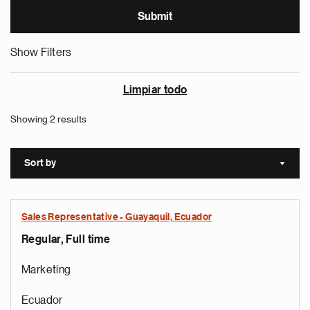
Show Filters
Limpiar todo
Showing 2 results
Sort by
Sort a
Sales Representative - Guayaquil, Ecuador
Regular, Full time
Marketing
Ecuador