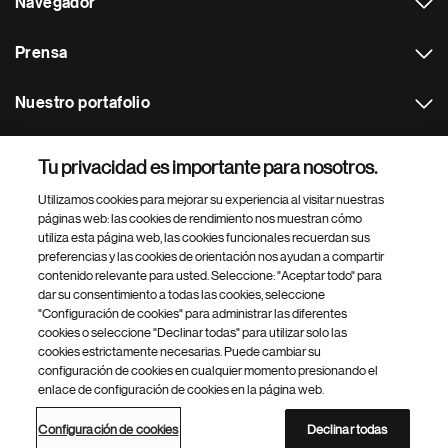
Navegador
Prensa
Nuestro portafolio
Otras webs
Tu privacidad es importante para nosotros.
Utilizamos cookies para mejorar su experiencia al visitar nuestras
Footer Site Search
páginas web: las cookies de rendimiento nos muestran cómo
utiliza esta página web, las cookies funcionales recuerdan sus
preferencias y las cookies de orientación nos ayudan a compartir
contenido relevante para usted. Seleccione: "Aceptar todo" para
dar su consentimiento a todas las cookies, seleccione
"Configuración de cookies" para administrar las diferentes
cookies o seleccione "Declinar todas" para utilizar solo las
cookies estrictamente necesarias. Puede cambiar su
Parte
© 2026 Novartis AG
configuración de cookies en cualquier momento presionando el
inferior
enlace de configuración de cookies en la página web.
Política de privacidad
Términos de uso
Accesibilidad
del
Configuración de cookies
Mapa del sitio
pie
Configuración de cookies
Declinar todas
de