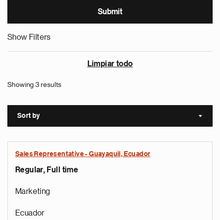
Show Filters
Limpiar todo
Showing 3 results
Sort by
Sort a
Sales Representative - Guayaquil, Ecuador
Regular, Full time
Marketing
Ecuador