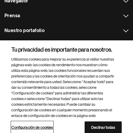
Navegador
Prensa
Nuestro portafolio
Otras webs
Tu privacidad es importante para nosotros.
Utilizamos cookies para mejorar su experiencia al visitar nuestras
Footer Site Search
páginas web: las cookies de rendimiento nos muestran cómo
utiliza esta página web, las cookies funcionales recuerdan sus
preferencias y las cookies de orientación nos ayudan a compartir
contenido relevante para usted. Seleccione: "Aceptar todo" para
dar su consentimiento a todas las cookies, seleccione
"Configuración de cookies" para administrar las diferentes
cookies o seleccione "Declinar todas" para utilizar solo las
cookies estrictamente necesarias. Puede cambiar su
Parte
© 2026 Novartis AG
configuración de cookies en cualquier momento presionando el
inferior
enlace de configuración de cookies en la página web.
Política de privacidad
Términos de uso
Accesibilidad
del
Configuración de cookies
Mapa del sitio
pie
Configuración de cookies
Declinar todas
de