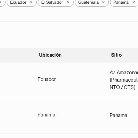
Ecuador
El Salvador
Guatemala
Panamá
X
X
X
X
X
Ubicación
Sitio
scendente
Av. Amazona
Ecuador
(Pharmaceuti
NTO / CTS)
Panamá
Panama