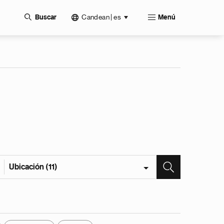
Candean | es
Buscar
Menú
Ubicación (11)