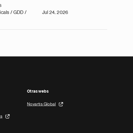
s
cals / GDD /
Jul 24, 2026
Otras webs
Novartis Global
is