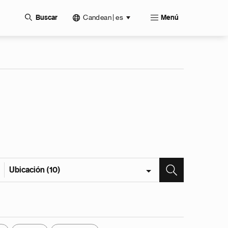
Candean | es
Buscar
Menú
Ubicación (10)