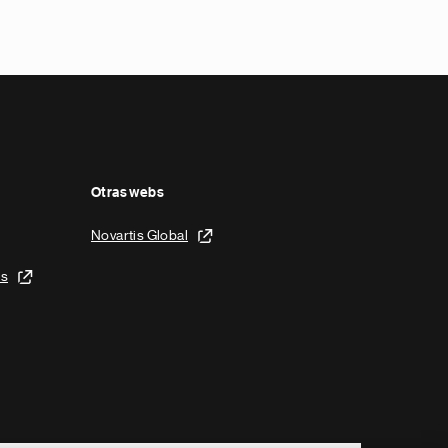
Otras webs
Novartis Global
is