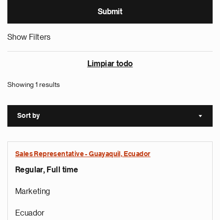
Show Filters
Limpiar todo
Showing 1 results
Sort by
Sort a
Sales Representative - Guayaquil, Ecuador
Regular, Full time
Marketing
Ecuador