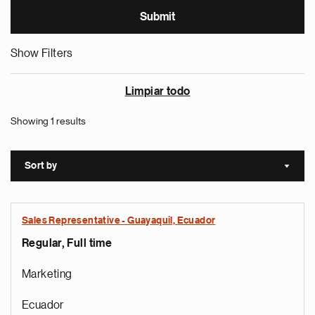
Show Filters
Limpiar todo
Showing 1 results
Sort by
Sort a
Sales Representative - Guayaquil, Ecuador
Regular, Full time
Marketing
Ecuador