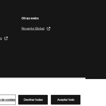
Otras webs
Novartis Global
is
n de cookies
Declinar todas
Aceptar todo
Directorio de Novartis