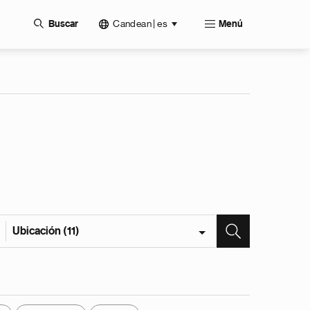
Candean | es
Buscar
Menú
Ubicación (11)