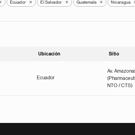
Ecuador
El Salvador
Guatemala
Nicaragua
X
X
X
X
Ubicación
Sitio
scendente
Av. Amazona
Ecuador
(Pharmaceuti
NTO / CTS)