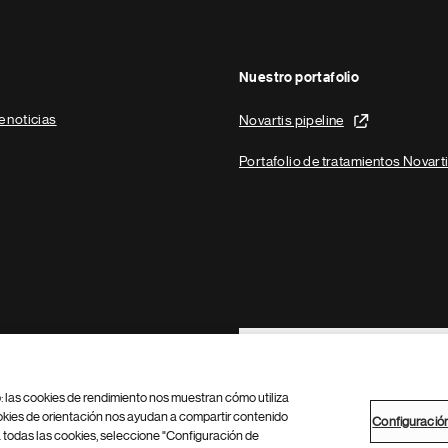
Nuestro portafolio
e noticias
Novartis pipeline
Portafolio de tratamientos Novart
Footer Site Search
b: las cookies de rendimiento nos muestran cómo utiliza
okies de orientación nos ayudan a compartir contenido
Configuració
 todas las cookies, seleccione "Configuración de