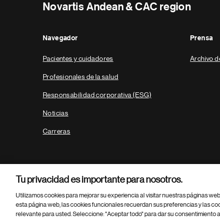
Novartis Andean & CAC region
Navegador
Prensa
Pacientes y cuidadores
Archivo d
Profesionales de la salud
Responsabilidad corporativa (ESG)
Noticias
Carreras
Tu privacidad es importante para nosotros.
Utilizamos cookies para mejorar su experiencia al visitar nuestras páginas we
esta página web, las cookies funcionales recuerdan sus preferencias y las co
relevante para usted. Seleccione: "Aceptar todo" para dar su consentimiento a
Parte
© 2026 Novartis AG