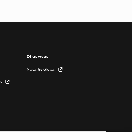
Otras webs
Novartis Global
is