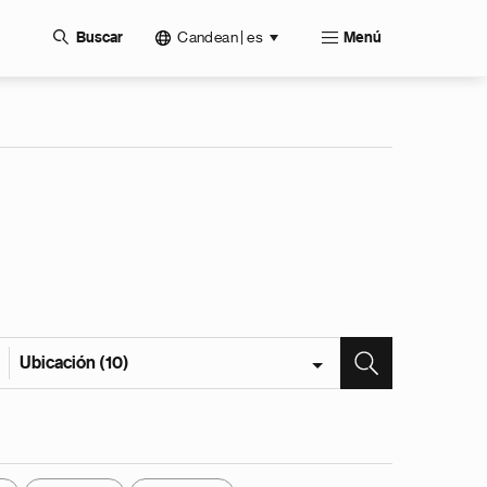
Candean | es
Buscar
Menú
Ubicación (10)