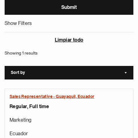
Show Filters
Limpiar todo
Showing 1 results
Sort by
Sort a
Sales Representative - Guayaquil, Ecuador
Regular, Full time
Marketing
Ecuador