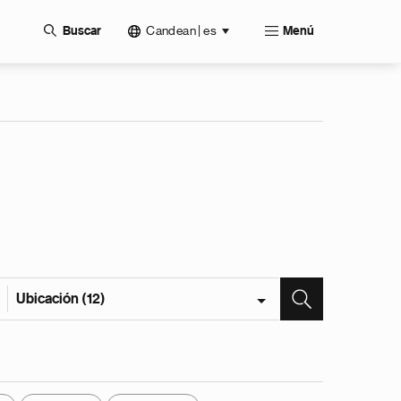
Candean | es
Buscar
Menú
Ubicación (12)