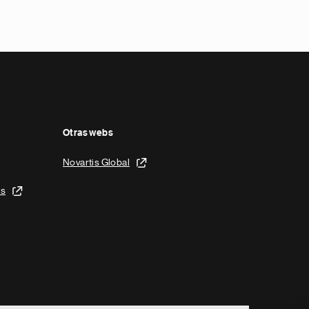
Otras webs
Novartis Global
is