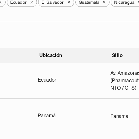
Ecuador
El Salvador
Guatemala
Nicaragua
X
X
X
X
Ubicación
Sitio
scendente
Av. Amazona
Ecuador
(Pharmaceuti
NTO / CTS)
Panamá
Panama