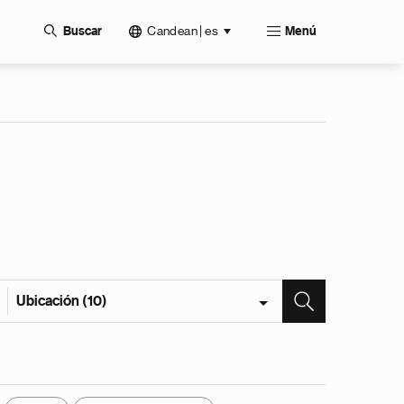
Candean | es
Buscar
Menú
Ubicación (10)