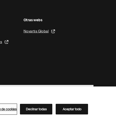
Otras webs
Novartis Global
is
n de cookies
Declinar todas
Aceptar todo
Directorio de Novartis