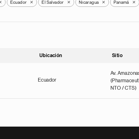
Ecuador
El Salvador
Nicaragua
Panamá
X
X
X
X
X
Ubicación
Sitio
scendente
Av. Amazona
Ecuador
(Pharmaceuti
NTO / CTS)