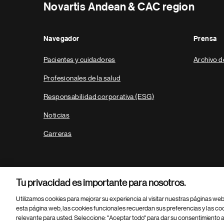
Novartis Andean & CAC region
Navegador
Prensa
Pacientes y cuidadores
Archivo d
Profesionales de la salud
Responsabilidad corporativa (ESG)
Noticias
Carreras
Tu privacidad es importante para nosotros.
Utilizamos cookies para mejorar su experiencia al visitar nuestras páginas we
esta página web, las cookies funcionales recuerdan sus preferencias y las co
relevante para usted. Seleccione: "Aceptar todo" para dar su consentimiento a
Parte
© 2026 Novartis AG