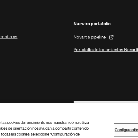
Nuestro portafolio
e noticias
Novartis pipeline
Portafolio de tratamientos Novart
Footer Site Search
b: las cookies de rendimiento nos muestran cómo utiliza
okies de orientación nos ayudan a compartir contenido
Configuració
 todas las cookies, seleccione "Configuración de