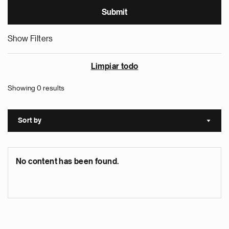
Show Filters
Limpiar todo
Showing 0 results
Sort by
Sort a
No content has been found.