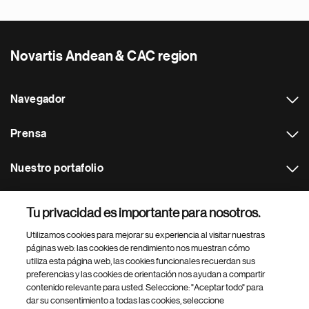
Novartis Andean & CAC region
Navegador
Prensa
Nuestro portafolio
Otras webs
Tu privacidad es importante para nosotros.
Utilizamos cookies para mejorar su experiencia al visitar nuestras
Footer Site Search
páginas web: las cookies de rendimiento nos muestran cómo
utiliza esta página web, las cookies funcionales recuerdan sus
preferencias y las cookies de orientación nos ayudan a compartir
contenido relevante para usted. Seleccione: "Aceptar todo" para
dar su consentimiento a todas las cookies, seleccione